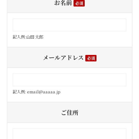
お名前
必須
記入例:山田 太郎
メールアドレス
必須
記入例: email@aaaaa.jp
ご住所